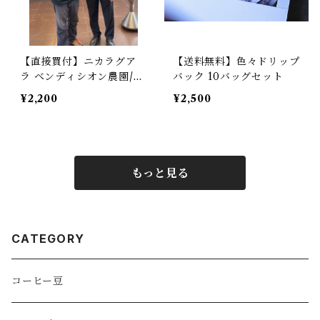
【直接買付】ニカラグア
【送料無料】色々ドリップ
ラ ベンディシオン農園/
バック 10バッグセット
パカマラ/ウォッシュド/深
¥2,200
¥2,500
煎り /Nicaragua La Be
ndicion /Pacamara/Was
hed
もっと見る
CATEGORY
コーヒー豆