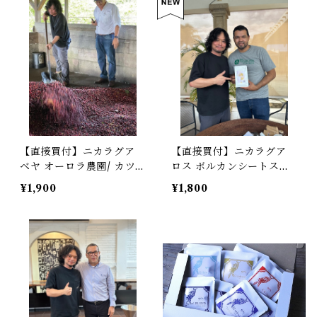
【直接買付】ニカラグア
【直接買付】ニカラグア
ベヤ オーロラ農園/ カツ
ロス ボルカンシートス農
ーラ/ウォッシュド/中煎
園/ カツアイ/ウォッシュ
¥1,900
¥1,800
り /Nicaragua Bella A
ド/中煎り /Nicaragua
urora /Caturra/Washed
Los Volcansitos /Catuu
ai/Washed