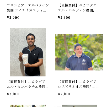
コロンビア エルパライソ
【直接買付】ニカラグア
農園 ライチ / カスティー
エル・ハルディン農園/ パ
ジョ / ダブル アナエロビ
カマラ/カーボニックマセ
¥2,900
¥2,400
ック ウォッシュド / 浅煎
レーション/中浅煎り /Ni
り /Colombia El Parais
caragua El Jardin /Paca
o Lychee / Castillo / D
mara/Carbonic Macera
ouble Anaerobic Wash
tion Natural
ed
【直接買付】ニカラグア
【直接買付】ニカラグア
エル・カンバラチェ農園/
ロスピリネオス農園/ ニカ
マラカツーラ/ウォッシュ
トピア/ウォッシュド/中煎
¥2,100
¥2,100
ド/中煎り / Nicaragu
り /Nicaragua Los Piri
a El Cambalache /Mar
neos /Nicatopia/Washe
acaturra/Washed
d