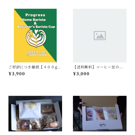
sta Cup
sta Cup
ご好評につき継続【４００g】
【送料無料】コーヒー豆の定
公式豆 Progress Home B
期便
¥3,900
¥3,000
arista Cup & Beginners Bar
ista Cup