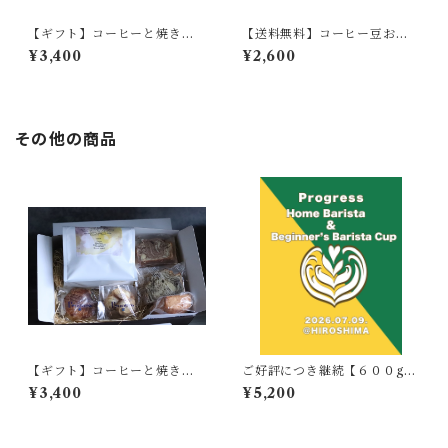
【ギフト】コーヒーと焼き菓
【送料無料】コーヒー豆お試
子のセット【深煎り】 ブラ
しセット
¥3,400
¥2,600
ジル ショコラ サントアン
トニオ
その他の商品
【ギフト】コーヒーと焼き菓
ご好評につき継続【６００g】
子のセット【深煎り】 ブラ
公式豆 Progress Home Ba
¥3,400
¥5,200
ジル ショコラ サントアン
rista Cup & Beginners Bari
トニオ
sta Cup