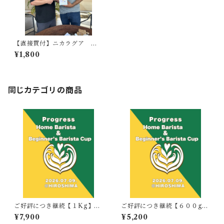
【直接買付】ニカラグア ロ
ス ボルカンシートス農園/ カ
¥1,800
ツアイ/ウォッシュド/中煎
り /Nicaragua Los Volcan
sitos /Catuuai/Washed
同じカテゴリの商品
ご好評につき継続【１Kg】公
ご好評につき継続【６００g】
式豆 Progress Home Ba
公式豆 Progress Home Ba
¥7,900
¥5,200
rista Cup & Beginners Bari
rista Cup & Beginners Bari