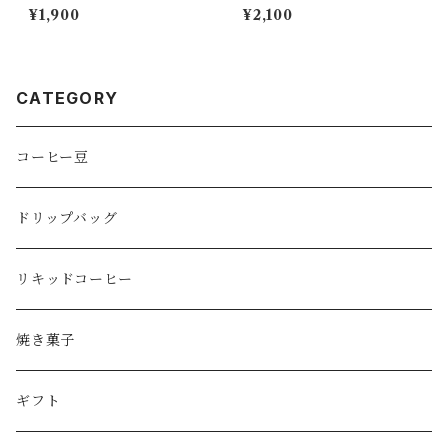
ヤ オーロラ農園/ カツーラ/ウ
ル・カンバラチェ農園/ マラカ
¥1,900
¥2,100
ォッシュド/中煎り /Nicarag
ツーラ/ウォッシュド/中煎
ua Bella Aurora /Caturra/W
り / Nicaragua El Camba
ashed
lache /Maracaturra/Washe
d
CATEGORY
コーヒー豆
ドリップバッグ
リキッドコーヒー
焼き菓子
ギフト