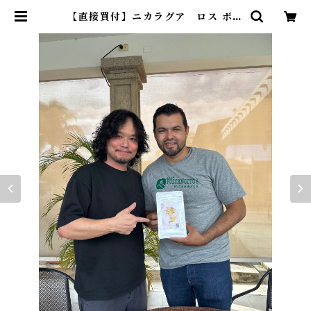
【直接買付】ニカラグア ロス ボル
カンシートス農園/ カツアイ/ウォッ
シュド/中煎り /Nicaragua Los
Volcansitos /Catuuai/Washe
d | Progress LIFE STYLE CO
FFEE｜広島の自家焙煎コーヒー通
販