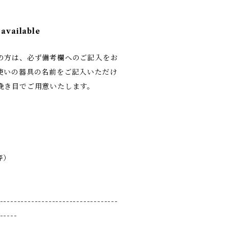
 available
の方は、必ず備考欄へのご記入をお
使いの器具の名前をご記入いただけ
挽き目でご用意いたします。
。
等）
）
----------------------------------
-----