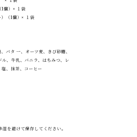
 × １袋
1個）× １袋
）（1個）× １袋
糖、バタ 一、オーツ麦、きび砂糖、
ドル、牛乳、バニラ、はちみつ、レ
、塩、抹茶、コーヒー
多湿を避けて保存してください。