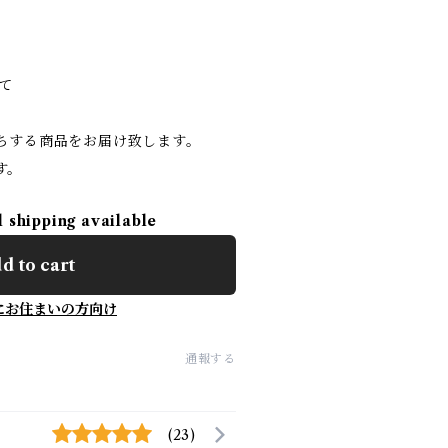
て
持ちする商品をお届け致します。
す。
l shipping available
d to cart
にお住まいの方向け
通報する
(23)