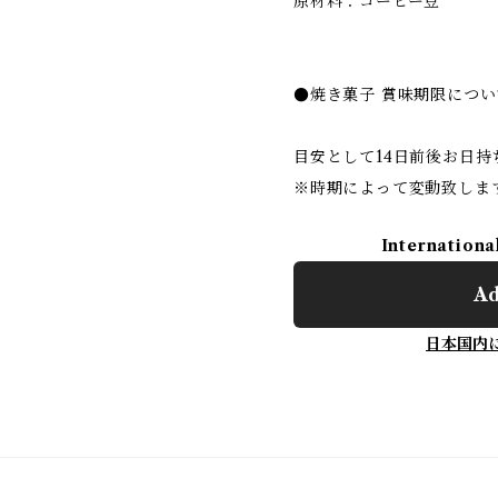
原材料：コーヒー豆
●焼き菓子 賞味期限につい
目安として14日前後お日
※時期によって変動致しま
Internationa
Ad
日本国内