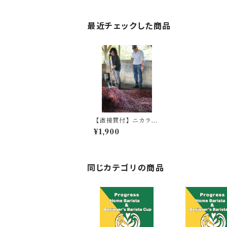
最近チェックした商品
【直接買付】ニカラグ
ア ベヤ オーロラ農
¥1,900
園/ カツーラ/ウォッシ
ュド/中煎り /Nicara
gua Bella Aurora /C
aturra/Washed
同じカテゴリの商品