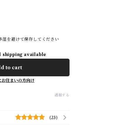
多湿を避けて保存してください
l shipping available
d to cart
にお住まいの方向け
通報する
(23)