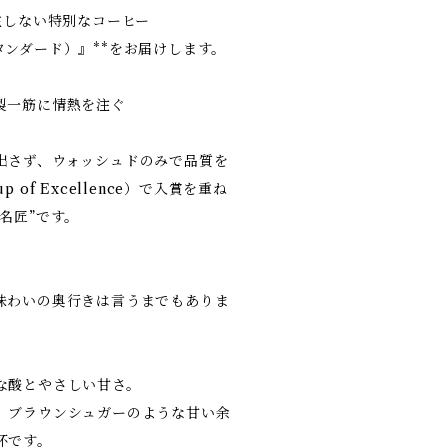
在しない特別なコーヒー
・スタンダード）』**をお届けします。
製一筋に情熱を注ぐ
。
出さず、ウォッシュドのみで品質を
of Excellence）で入賞を重ね
名匠”です。
味わいの奥行きは言うまでもありま
な酸とやさしい甘さ。
、ブラウンシュガーのような甘い余
杯です。