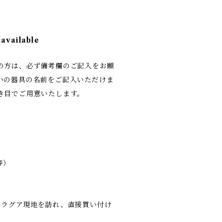
 available
の方は、必ず備考欄のご記入をお願
いの器具の名前をご記入いただけま
き目でご用意いたします。
。
等）
）
カラグア現地を訪れ、直接買い付け