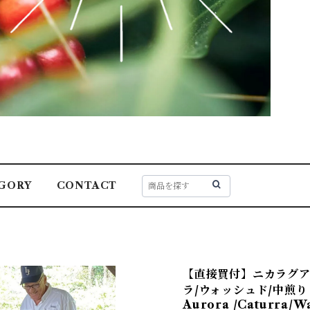
GORY
CONTACT
【直接買付】ニカラグア
ラ/ウォッシュド/中煎り /N
Aurora /Caturra/W