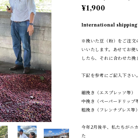
¥1,900
International shipping
※挽いた豆（粉）をご注文
いいたします。あせてお使
したら、それに合わせた挽
下記を参考にご記入下さい
細挽き（エスプレッソ等）
中挽き（ペーパードリップ
粗挽き（フレンチプレス等
今年2月後半、私たちがニ
た